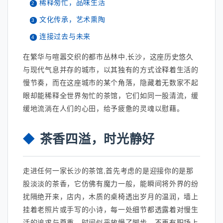
稀释匆忙，品味生活
文化传承，艺术熏陶
连接过去与未来
在繁华与喧嚣交织的都市丛林中,长沙，这座历史悠久
与现代气息并存的城市，以其独有的方式诠释着生活的
慢节奏，而在这座城市的某个角落，隐藏着无数家不起
眼却能稀释全世界匆忙的茶馆，它们如同一股清流，缓
缓地流淌在人们的心田，给予疲惫的灵魂以慰藉。
茶香四溢，时光静好
走进任何一家长沙的茶馆,首先考虑的是迎接你的是那
股淡淡的茶香，它仿佛有魔力一般，能瞬间将外界的纷
扰隔绝开来，店内，木质的桌椅透出岁月的温润，墙上
挂着老照片或手写的小诗，每一处细节都透露着对慢生
活的追求与尊重，时间似乎放慢了脚步，不再有职场上