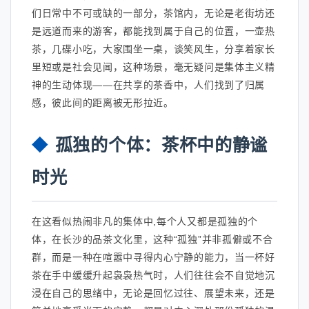
们日常中不可或缺的一部分，茶馆内，无论是老街坊还
是远道而来的游客，都能找到属于自己的位置，一壶热
茶，几碟小吃，大家围坐一桌，谈笑风生，分享着家长
里短或是社会见闻，这种场景，毫无疑问是集体主义精
神的生动体现——在共享的茶香中，人们找到了归属
感，彼此间的距离被无形拉近。
孤独的个体：茶杯中的静谧
时光
在这看似热闹非凡的集体中,每个人又都是孤独的个
体，在长沙的品茶文化里，这种“孤独”并非孤僻或不合
群，而是一种在喧嚣中寻得内心宁静的能力，当一杯好
茶在手中缓缓升起袅袅热气时，人们往往会不自觉地沉
浸在自己的思绪中，无论是回忆过往、展望未来，还是