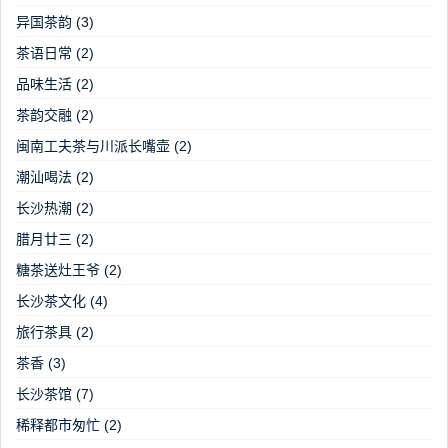
异国茶韵
(3)
茶语日常
(2)
品味生活
(2)
茶韵交融
(2)
闽南工夫茶与川派长嘴壶
(2)
潮汕喝法
(2)
长沙热潮
(2)
腊月廿三
(2)
糖茶送灶王爷
(2)
长沙茶文化
(4)
旅行茶具
(2)
茶香
(3)
长沙茶馆
(7)
稀释都市匆忙
(2)