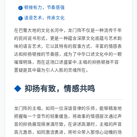
顿挫有力，节奏感强
语音艺术，传承文化
在巴蜀大地的文化长河中，龙门阵不仅是一种流传千年
的民间说书形式，更是一种蕴含深厚文化底蕴与艺术韵
味的语言艺术，它以其特有的叙事方式、丰富的情感表
达和抑扬顿挫的节奏感，成为了中华口述文化中的一颗
璀璨明珠，而在这场口述盛宴中,主唱的抑扬顿挫不容
置疑是其中最为引人入胜的灵魂所在。
抑扬有致，情感共鸣
龙门阵的主唱，如同一位深谙音律的乐师，能够精准地
把握每一个音节的轻重缓急，将故事的情感层次通过声
音的抑扬展现得淋漓尽致，在讲述高潮时，主唱的声音
高亢激昂，如同激流勇进，将听众带入那惊心动魄的场