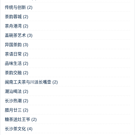
传统与创新
(2)
茶韵蓉城
(2)
茶舟港湾
(2)
盖碗茶艺术
(3)
异国茶韵
(3)
茶语日常
(2)
品味生活
(2)
茶韵交融
(2)
闽南工夫茶与川派长嘴壶
(2)
潮汕喝法
(2)
长沙热潮
(2)
腊月廿三
(2)
糖茶送灶王爷
(2)
长沙茶文化
(4)