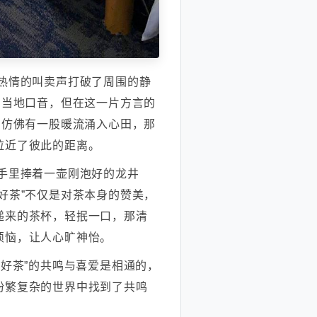
热情的叫卖声打破了周围的静
的当地口音，但在这一片方言的
，仿佛有一股暖流涌入心田，那
拉近了彼此的距离。
手里捧着一壶刚泡好的龙井
好茶”不仅是对茶本身的赞美，
递来的茶杯，轻抿一口，那清
烦恼，让人心旷神怡。
“好茶”的共鸣与喜爱是相通的，
纷繁复杂的世界中找到了共鸣