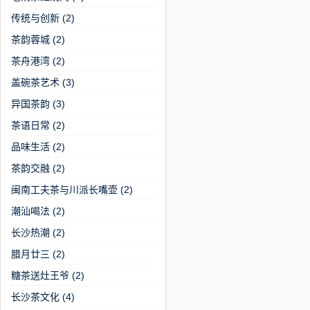
传统与创新
(2)
茶韵蓉城
(2)
茶舟港湾
(2)
盖碗茶艺术
(3)
异国茶韵
(3)
茶语日常
(2)
品味生活
(2)
茶韵交融
(2)
闽南工夫茶与川派长嘴壶
(2)
潮汕喝法
(2)
长沙热潮
(2)
腊月廿三
(2)
糖茶送灶王爷
(2)
长沙茶文化
(4)