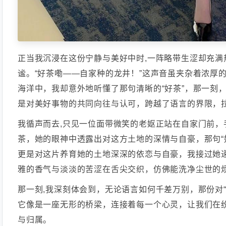
正当我沉浸在这份宁静与美好中时,一阵略带生涩却充满
谧。“好茶嘞——自家种的龙井！”这声音虽夹杂着浓厚
海洋中，我却意外地听懂了那句清晰的“好茶”，那一刻
是对美好事物的共同向往与认可，跨越了语言的界限，
我循声而去,只见一位面带微笑的老妪正站在自家门前，
茶，她的眼神中透露出对这方土地的深情与自豪，那句“
更是对这片养育她的土地深深的依恋与自豪，我接过她
雅的香气与淡淡的苦涩在舌尖交织，仿佛能洗净尘世的
那一刻,我深刻体会到，无论语言如何千差万别，那份对
它像是一座无形的桥梁，连接着每一个心灵，让我们在
与归属。