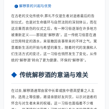
解秽茶的兴起与优势
在古老的文化传统中,葬礼不仅是生者对逝者最后的告
别仪式，也是对生命循环与自然法则的深刻体认，而在
这庄重而哀伤的仪式之后，有一种习俗逐渐在许多地方
被重新定义——那就是“解秽酒”，这一传统习俗意在通
过饮用特定的酒水，来驱散因丧事带来的不祥之气，寓
意着新生活的开始与希望的重生，随着时代的发展和人
们生活方式的变迁，这一习俗也悄然发生了变化，从传
统的“解秽酒”转向了更为健康、环保的“解秽茶”。
传统解秽酒的意涵与难关
在过去,解秽酒通常由家中长辈或族中德高望重之人主
持，选用上等佳酿，邀请亲朋好友共饮，以示对逝者的
怀念与对生者未来的祝福，这一习俗也面临着不少难